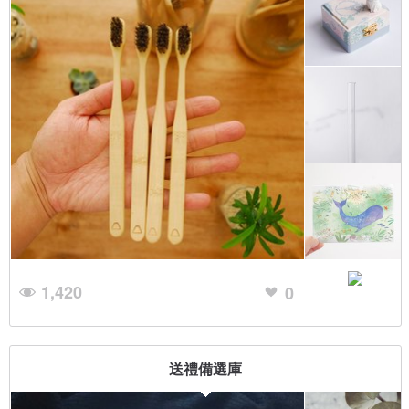
1,420
0
送禮備選庫