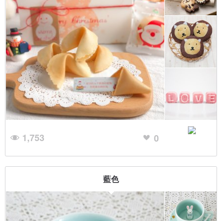
1,753
0
藍色