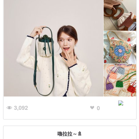
3,092
0
嚕拉拉～🚿