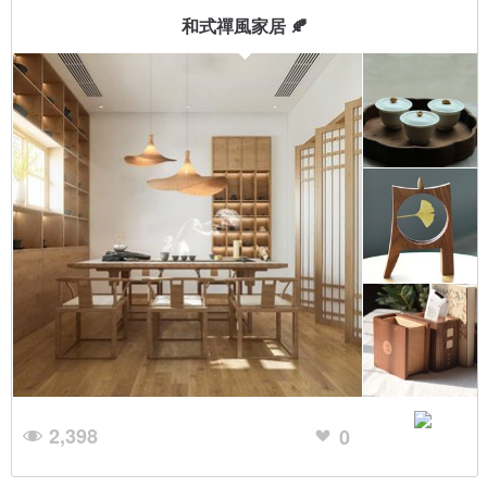
和式禪風家居 🍂
2,398
0