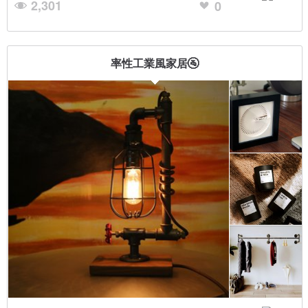
2,301
0
率性工業風家居🚰