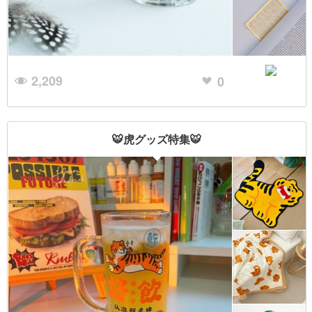
2,209
0
🐯虎グッズ特集🐯