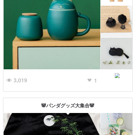
3,019
1
🐼パンダグッズ大集合🐼