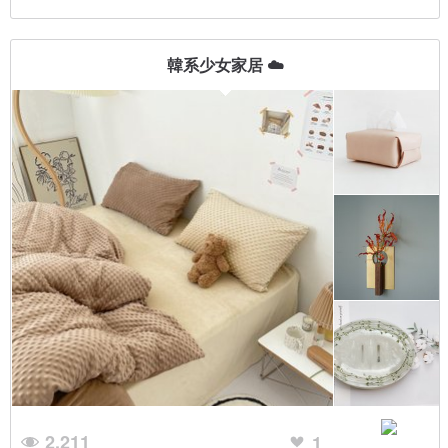
韓系少女家居 ☁️
2,211
1