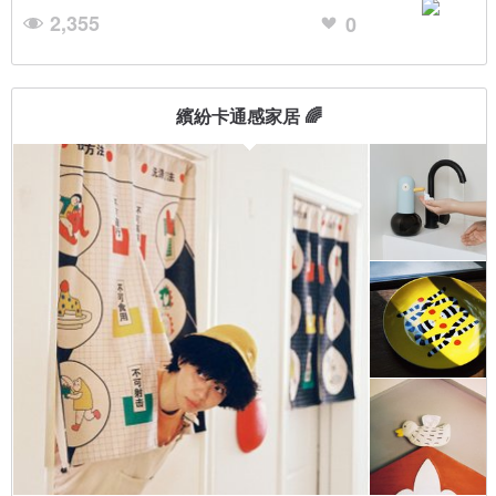
2,355
0
繽紛卡通感家居 🌈