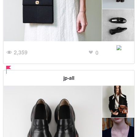
2,359
0
jp-all