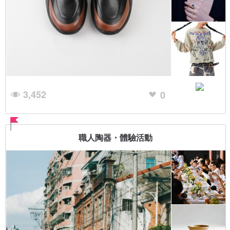
3,452
0
職人陶器・體驗活動