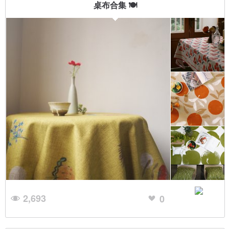
桌布合集 🍽
2,693
0