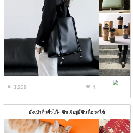
3,239
1
อั่งเป่าตั่วตั่วไก๊~ ซินเจี่ยยู่อี้ซินนี้ฮวดไช้