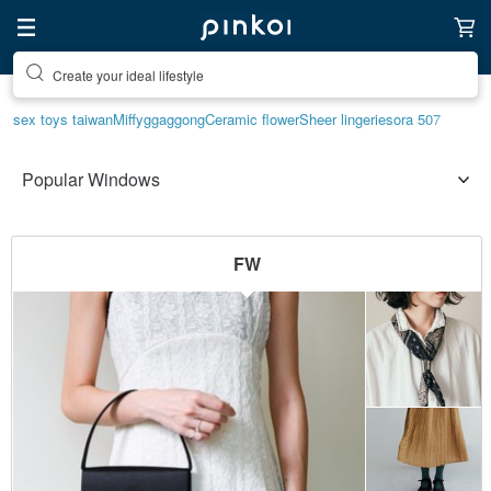
Create your ideal lifestyle
sex toys taiwan
Miffy
ggaggong
Ceramic flower
Sheer lingerie
sora 507
FW