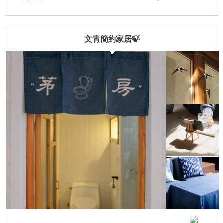
文青簡約家居🍃