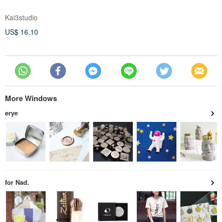
Kai3studio
US$ 16.10
More Windows
erye
for Nad.