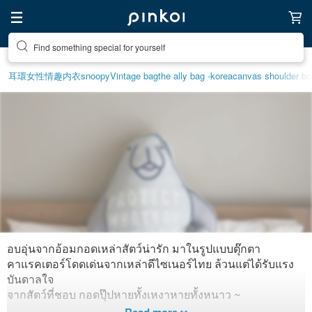
Find something special for yourself
耳環
女性情趣内衣
snoopy
Vintage bag
the ally bag -korea
canvas shoulder ba
อบอุ่นจากอ้อมกอดเหล่าสัตว์น่ารัก มาในรูปแบบตุ๊กตา
Warm Hugs
คาแรคเตอร์โดดเด่นจากเหล่าดีไซเนอร์ไทย ล้วนแต่ได้รับแรง
บันดาลใจ
1,689
0
จากสัตว์ที่ชอบ กอดปุ๊ปหายทั้งเหงาหายทั้งหนาว ~
Created 6 years ago