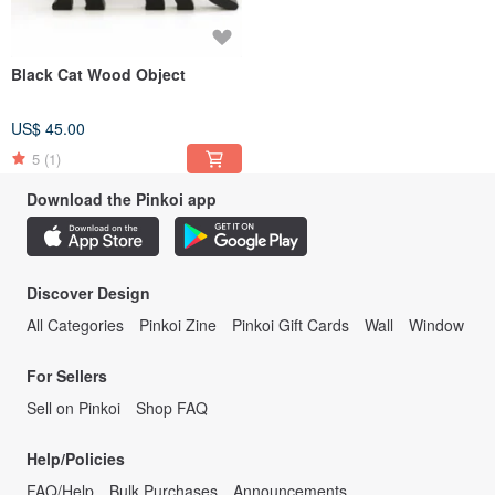
Black Cat Wood Object
US$ 45.00
5
(1)
Download the Pinkoi app
Discover Design
All Categories
Pinkoi Zine
Pinkoi Gift Cards
Wall
Window
For Sellers
Sell on Pinkoi
Shop FAQ
Help/Policies
FAQ/Help
Bulk Purchases
Announcements