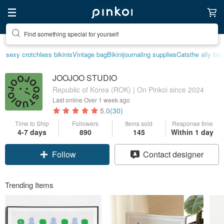
Find something special for yourself
sexy crotchless bikinis
Vintage bag
Bikini
journaling supplies
Cats
the ally bag
JOOJOO STUDIO
Republic of Korea (ROK) | On Pinkoi since 2024
Last online
Over 1 week ago
5.0
(30)
Time to Ship
Followers
Items sold
Response time
4-7 days
890
145
Within 1 day
Follow
Contact designer
Trending Items