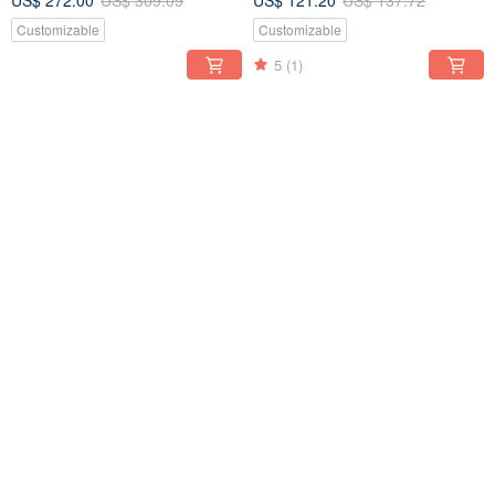
US$ 272.00
US$ 309.09
US$ 121.20
US$ 137.72
Customizable
Customizable
5
(1)
FREE S/H
FREE S/H
bracelet
bracelet
US$ 96.96
US$ 110.18
US$ 121.20
US$ 137.72
Customizable
Customizable