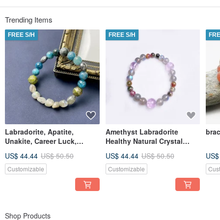
專注執著，卻不故步自封，總有一個自由靈魂，在指引我們進取、創新前行的步
伐。
Trending Items
原生態天然晶石：天然材質，偶有缺陷，時有瑕疵。讓「醜小鴨」搖身一變為
FREE S/H
FREE S/H
FRE
「天鵝」，延續著童話一般的感動。
用天然不完美 原創製作 D I Y handmade jewelry！
晶石的文化，有如人生。每一個個體都是獨一無二的存在。天然、無雕琢、質樸
內斂，能量豐沛。
星野出品，力求“原美”。
相比於傳統的首飾商品店，星野水晶手作工房是那樣一個與眾不同的地方，同好
者閒暇時光可以聚在一起交流，在工房裡，三五知己邊談邊享受製作，花費心思
與時間打造一款獨特的晶石飾品。此時此刻遠離城市的喧囂，遠離手機、視頻、
Labradorite, Apatite,
Amethyst Labradorite
brac
消息的打擾，讓身體與心靈充分的放鬆，得到一份祥和寧靜的心境。讓心靈得到
Unakite, Career Luck,
Healthy Natural Crystal
能量的補充，那該是一件多麼美妙的事情。
Natural Crystal, Gift, Energy
Japanese Handmade Gift
US$ 44.44
US$ 50.50
US$ 44.44
US$ 50.50
US$
Bracelet, Direct from Japan
Energy Stone Bracelet
Customizable
Customizable
Cus
不再是冷冰冰的買賣交易場所，而是壹種有溫度、有創意的手作和體驗產品的場
所。
Shop Products