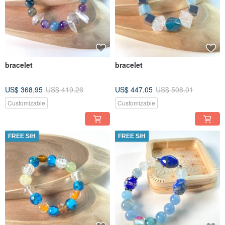
bracelet
bracelet
US$ 368.95
US$ 419.26
US$ 447.05
US$ 508.01
Customizable
Customizable
FREE S/H
FREE S/H