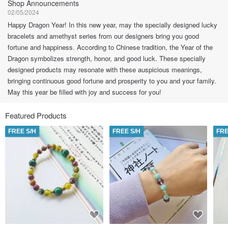
Shop Announcements
02/05/2024
Happy Dragon Year! In this new year, may the specially designed lucky
bracelets and amethyst series from our designers bring you good
fortune and happiness. According to Chinese tradition, the Year of the
Dragon symbolizes strength, honor, and good luck. These specially
designed products may resonate with these auspicious meanings,
bringing continuous good fortune and prosperity to you and your family.
May this year be filled with joy and success for you!
Featured Products
FREE S/H
FREE S/H
FRE