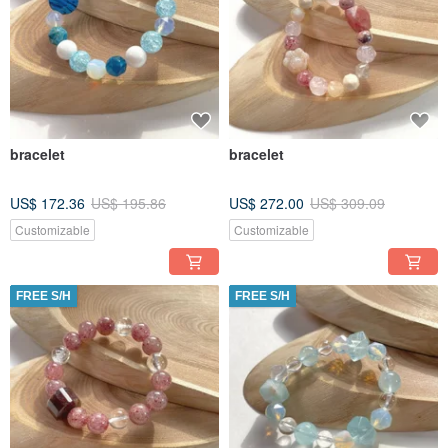
bracelet
bracelet
US$ 172.36
US$ 195.86
US$ 272.00
US$ 309.09
Customizable
Customizable
FREE S/H
FREE S/H