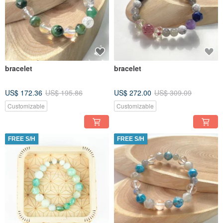
bracelet
bracelet
US$ 172.36
US$ 195.86
US$ 272.00
US$ 309.09
Customizable
Customizable
FREE S/H
FREE S/H