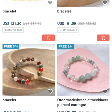
bracelet
bracelet
US$ 121.20
US$ 137.72
US$ 161.59
US$ 183.62
Customizable
Customizable
FREE S/H
FREE S/H
bracelet
Ordermade/bracelet/necklace/
pierced earrings/