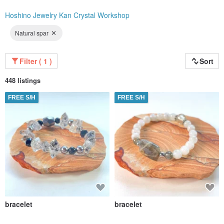
Hoshino Jewelry Kan Crystal Workshop
【星野ジュエリー館手作り工房西葛西店】
Natural spar
場所：東京都江戸川区西葛西5丁目８小島町二丁目4号棟108
営業時間：11時から21時まで 年中無休
做你所愛的，並愛你所做的。
Filter ( 1 )
Sort
每件首飾無法量產，不昂貴但極之珍貴，無法複製的 D I Y jewelry!
448 listings
FREE S/H
FREE S/H
星野手作工房讓每一個參與者，第一次就可以創造出一件屬於自己的獨一無二
的、無法複製的飾品。
300多種自選晶石素材：總有你鍾意的和鐘意你的存在。
專業DIY手作素材、配件及工具：減少你在不同海外資訊平台搜索素材配件、製作
方式所花費的時間和精力。讓手作同好者分配更充裕的時間、空間、更得心應手
的創作出精巧耐用的作品。
bracelet
bracelet
星野人，都有一顆匠人的心 。