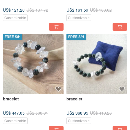
US$ 121.20
US$ 137.72
US$ 161.59
US$ 183.62
Customizable
Customizable
FREE S/H
FREE S/H
bracelet
bracelet
US$ 447.05
US$ 508.01
US$ 368.95
US$ 419.26
Customizable
Customizable