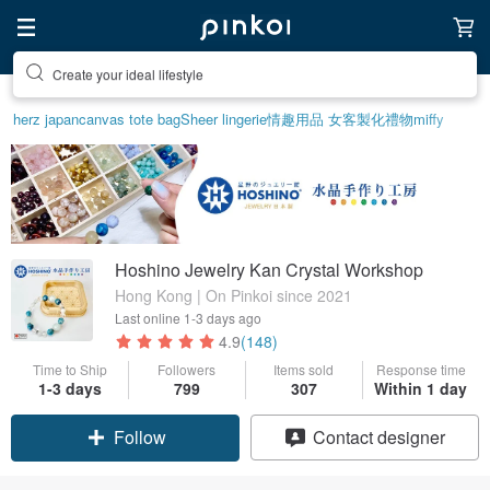
Create your ideal lifestyle
herz japan
canvas tote bag
Sheer lingerie
情趣用品 女
客製化禮物
miffy
Hoshino Jewelry Kan Crystal Workshop
Hong Kong | On Pinkoi since 2021
Last online
1-3 days ago
4.9
(148)
Time to Ship
Followers
Items sold
Response time
1-3 days
799
307
Within 1 day
Follow
Contact designer