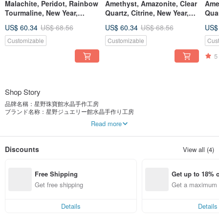
Malachite, Peridot, Rainbow
Amethyst, Amazonite, Clear
Ame
Tourmaline, New Year,
Quartz, Citrine, New Year,
Quar
Natural Crystal, Mineral
Natural Crystal, Handmade,
Citr
US$ 60.34
US$ 68.56
US$ 60.34
US$ 68.56
US$
Stone, Gift, Direct from
Gift, Direct from Japan
Crys
Japan
Dire
Customizable
Customizable
Cus
5
Shop Story
品牌名稱：星野珠寶館水晶手作工房
ブランド名称：星野ジュエリー館水晶手作り工房
Brand Name : Hoshino Jewelry Kan Crystal Handmade Workshop
Read more
日本文創品牌：
匠人的氣質。星野手作工房，是手作愛好者交流、分享的園地。為妳關心的人花
Discounts
View all (4)
點時間，慢下來，壹起享受DIY生活。
每間店鋪充斥著“慢生活”的情調和氛圍。讓你身在其中，樂而忘返，時間就在不經
意間，快樂的流逝。
Free Shipping
Get up to 18% o
星野珠寶館水晶手作工房擅長運用各種形狀各異、顏色獨特的天然晶石素材，大
膽嘗試結合中西風格、多元化素材配件，設計製作出簡約實用、時尚新穎、且擁
Get free shipping
Get a maximum o
有個性溫度和思想深度的手作(handmade)首飾品。
em
星野珠寶館水晶手作工房，秉承了日本深厚的匠人文化和精神。專注於天然水
Details
Details
晶、能量石領域深耕細作，用持之以恆的專注，保持熱情並端正態度不斷鑽研。